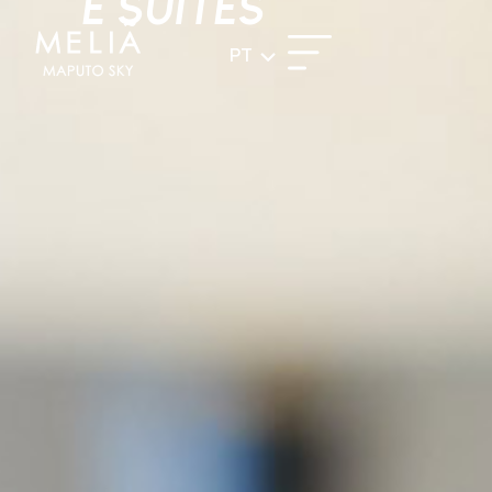
E SUITES
PT