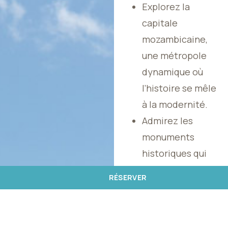
Explorez la
capitale
mozambicaine,
une métropole
dynamique où
l’histoire se mêle
à la modernité.
Admirez les
monuments
historiques qui
parsèment la
RÉSERVER
ville, des
bâtiments
coloniaux aux