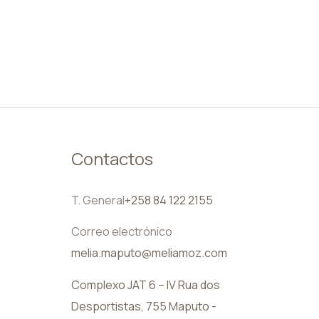
ES
Contactos
T. General
+258 84 122 2155
Correo electrónico
melia.maputo@meliamoz.com
Complexo JAT 6 – IV Rua dos
Desportistas, 755 Maputo -