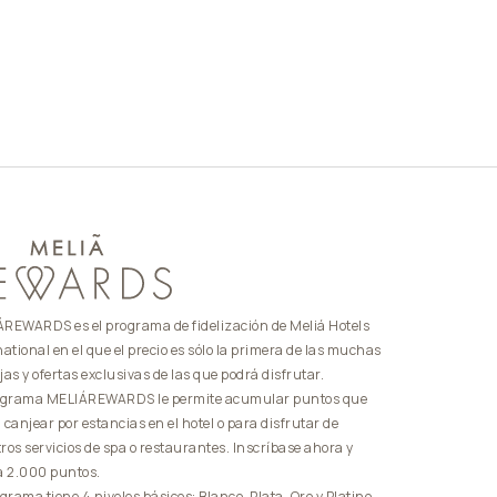
REWARDS es el programa de fidelización de Meliá Hotels
national en el que el precio es sólo la primera de las muchas
jas y ofertas exclusivas de las que podrá disfrutar.
ograma MELIÁREWARDS le permite acumular puntos que
 canjear por estancias en el hotel o para disfrutar de
ros servicios de spa o restaurantes. Inscríbase ahora y
a 2.000 puntos.
ograma tiene 4 niveles básicos: Blanco, Plata, Oro y Platino.