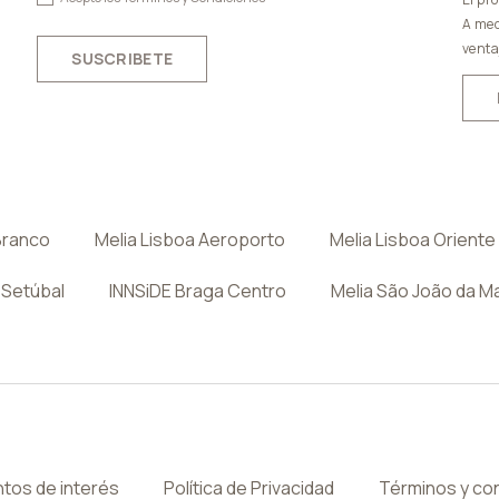
A med
venta
SUSCRIBETE
Branco
Melia Lisboa Aeroporto
Melia Lisboa Oriente
 Setúbal
INNSiDE Braga Centro
Melia São João da M
tos de interés
Política de Privacidad
Términos y co