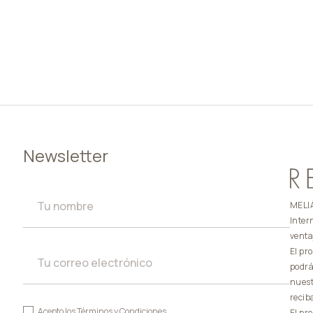
Newsletter
MELIÁ
Inter
venta
El pr
podrá
nuest
recib
Acepto los
Términos y Condiciones
El pr